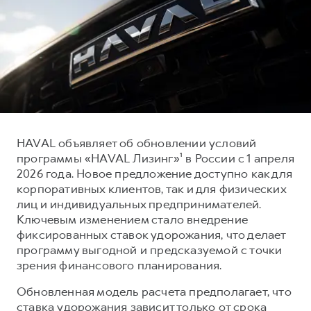
Тест-драйв
СЕРВИСНОЕ ОБСЛУЖИВАНИЕ
О дилере
Трейд-ин
Нулевое ТО
Контакты
H7
H9
Программа «Помощь на дороге»
Наша команда
от 3 799 000 ₽
от 4 799 000 ₽
КРЕДИТ И СТРАХОВАНИЕ
Регламенты технического обслуживания
Кредитный калькулятор
Электронный ПТС
Страхование
HAVAL объявляет об обновлении условий
Кредит
ПОДДЕРЖКА
программы «HAVAL Лизинг»¹ в России с 1 апреля
2026 года. Новое предложение доступно как для
GWM Безопасность
корпоративных клиентов, так и для физических
КОРПОРАТИВНЫМ КЛИЕНТАМ
Гарантия HAVAL
лиц и индивидуальных предпринимателей.
Ключевым изменением стало внедрение
Для малого бизнеса
Мобильное приложение GWM
фиксированных ставок удорожания, что делает
Корпоративным клиентам
Программа «HAVAL Защита+»
программу выгодной и предсказуемой с точки
зрения финансового планирования.
Крупным корпоративным клиентам
Руководства по эксплуатации
Система управления автопарком
Подписки
Обновленная модель расчета предполагает, что
ставка удорожания зависит только от срока