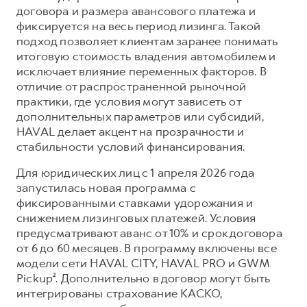
Сервис для корпоративных клиентов
договора и размера авансового платежа и
HAVAL Лизинг
АКСЕССУАРЫ HAVAL
фиксируется на весь период лизинга. Такой
подход позволяет клиентам заранее понимать
Автомобильные аксессуары
итоговую стоимость владения автомобилем и
АКСЕССУАРЫ HAVAL
Коллекция PRO
исключает влияние переменных факторов. В
отличие от распространенной рыночной
Автомобильные аксессуары
Коллекция Базовая
практики, где условия могут зависеть от
Коллекция PRO
Коллекция Детская
дополнительных параметров или субсидий,
HAVAL делает акцент на прозрачности и
Коллекция Базовая
стабильности условий финансирования.
Коллекция Детская
Для юридических лиц с 1 апреля 2026 года
запустилась новая программа с
фиксированными ставками удорожания и
снижением лизинговых платежей. Условия
предусматривают аванс от 10% и срок договора
от 6 до 60 месяцев. В программу включены все
модели сети HAVAL CITY, HAVAL PRO и GWM
Pickup². Дополнительно в договор могут быть
интегрированы страхование КАСКО,