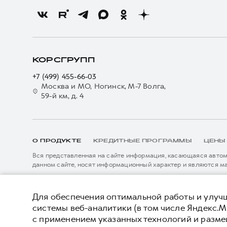
КОРСГРУПП
+7 (499) 455-66-03
Москва и МО, Ногинск, М-7 Волга,
59-й км, д. 4
О ПРОДУКТЕ
КРЕДИТНЫЕ ПРОГРАММЫ
ЦЕНЫ
Вся представленная на сайте информация, касающаяся автомо
данном сайте, носят информационный характер и являются м
подробной информации просьба обращаться к ближайшему офиц
****На некоторых автомобилях HAVAL может отсутствовать с
Показать все
данном сайте информация может быть изменена в любое врем
Для обеспечения оптимальной работы и улучш
системы веб-аналитики (в том числе Яндекс.М
с применением указанных технологий и разм
© 2026 ООО «Грейт Волл Мотор Рус»
Политика