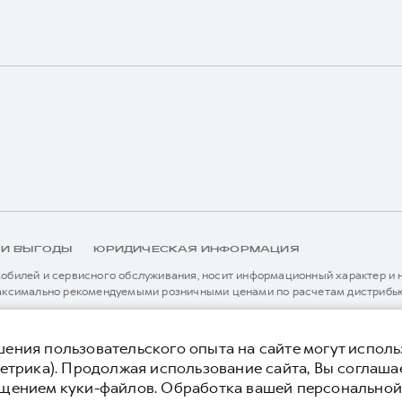
 И ВЫГОДЫ
ЮРИДИЧЕСКАЯ ИНФОРМАЦИЯ
билей и сервисного обслуживания, носит информационный характер и не
аксимально рекомендуемыми розничными ценами по расчетам дистрибью
иальному дилеру ООО «Грейт Волл Мотор Рус» либо по телефону Горячей 
истема / устройство вызова экстренных оперативных служб (блок ЭРА-
я без предварительного уведомления.
ения пользовательского опыта на сайте могут исполь
етрика). Продолжая использование сайта, Вы соглаша
ещением куки-файлов. Обработка вашей персонально
 конфиденциальности
Юридическая информация