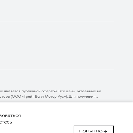
 является публичной офертой. Все цены, указанные на
тора (ООО «Грейт Волл Мотор Рус»). Для получения
линии 8 (800) 511-59-86, либо на сайте. Опубликованная на
ГЛОНАСС).
зоваться
етесь
й
Сделано в ПЕРКС
ПОНЯТНО