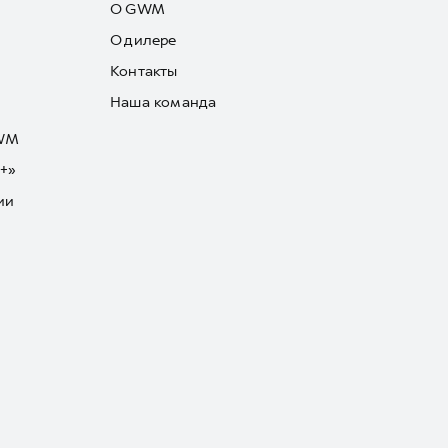
О GWM
О дилере
Контакты
Наша команда
GWM
+»
ии