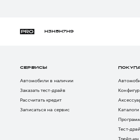
H3
H5
H7
H9
СЕРВИСЫ
ПОКУП
Автомобили в наличии
Автомоби
Заказать тест-драйв
Конфигур
Рассчитать кредит
Аксессуа
Записаться на сервис
Каталоги
Програм
Тест-дра
Трейд-ин