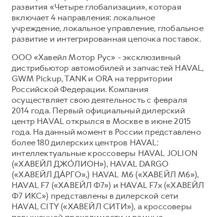
развития «Четыре глобализации», которая
включает 4 направления: локальное
учреждение, локальное управление, глобальное
развитие и интегрированная цепочка поставок.
ООО «Хавейл Мотор Рус» - эксклюзивный
дистрибьютор автомобилей и запчастей HAVAL,
GWM Pickup, TANK и ORA на территории
Российской Федерации. Компания
осуществляет свою деятельность с февраля
2014 года. Первый официальный дилерский
центр HAVAL открылся в Москве в июне 2015
года. На данный момент в России представлено
более 180 дилерских центров HAVAL:
интеллектуальные кроссоверы HAVAL JOLION
(«ХАВЕЙЛ ДЖО́ЛИОН»), HAVAL DARGO
(«ХАВЕЙЛ ДА́РГО»,) HAVAL М6 («ХАВЕЙЛ M6»),
HAVAL F7 («ХАВЕЙЛ Ф7») и HAVAL F7x («ХАВЕЙЛ
Ф7 ИКС») представлены в дилерской сети
HAVAL CITY («ХАВЕЙЛ СИТИ»), а кроссоверы
повышенной проходимости и рамные