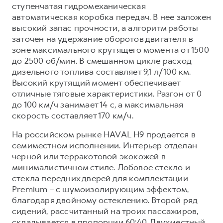
ступенчатая гидромеханическая
автоматическая коробка передач. В нее заложен
высокий запас прочности, а алгоритм работы
заточен на удержание оборотов двигателя в
зоне максимального крутящего момента от 1500
до 2500 об/мин. В смешанном цикле расход
дизельного топлива составляет 9,1 л/100 км.
Высокий крутящий момент обеспечивает
отличные тяговые характеристики. Разгон от 0
до 100 км/ч занимает 14 с, а максимальная
скорость составляет 170 км/ч.
На российском рынке HAVAL H9 продается в
семиместном исполнении. Интерьер отделан
черной или терракотовой экокожей в
минималистичном стиле. Лобовое стекло и
стекла передних дверей для комплектации
Premium – с шумоизолирующим эффектом,
благодаря двойному остеклению. Второй ряд
сидений, рассчитанный на троих пассажиров,
складывается в пропорции 60:40. Двухместный