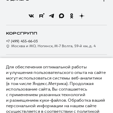
Владельцам
Стоимость ТО
Тест-драйв
О бренде
Нулевое ТО
Трейд-ин
Новости
Программа «Помощь на дороге»
Кредитный калькулятор
О GWM
Регламенты технического обслуживания
Страхование
О дилере
КОРСГРУПП
Электронный ПТС
Кредит
Контакты
+7 (499) 455-66-03
GWM Безопасность
Для малого бизнеса
Москва и МО, Ногинск, М-7 Волга, 59-й км, д. 4
Наша команда
Гарантия HAVAL
Корпоративным клиентам
Мобильное приложение GWM
Крупным корпоративным клиентам
О ПРОДУКТЕ
Программа «HAVAL Защита+»
Для обеспечения оптимальной работы
Система управления автопарком
КРЕДИТНЫЕ ПРОГРАММЫ
и улучшения пользовательского опыта на сайте
Руководства по эксплуатации
Сервис для корпоративных клиентов
могут использоваться системы веб-аналитики
ЦЕНЫ И ВЫГОДЫ
Подписки
(в том числе Яндекс.Метрика). Продолжая
HAVAL Лизинг
ЮРИДИЧЕСКАЯ ИНФОРМАЦИЯ
использование сайта, Вы соглашаетесь
Автомобильные аксессуары
Автомобильные аксессуары
Вся представленная на сайте информация, касающаяся
с применением указанных технологий
Коллекция PRO
автомобилей и сервисного обслуживания, носит
Коллекция PRO
и размещением куки-файлов. Обработка вашей
информационный характер и не является публичной офертой.
****На некоторых автомобилях HAVAL может отсутствовать
персональной информации на нашем сайте
Коллекция Базовая
Показать все
Коллекция Базовая
Все цены, указанные на данном сайте, носят информационный
система / устройство вызова экстренных оперативных служб
осуществляется в соответствии с
политикой
характер и являются максимально рекомендуемыми