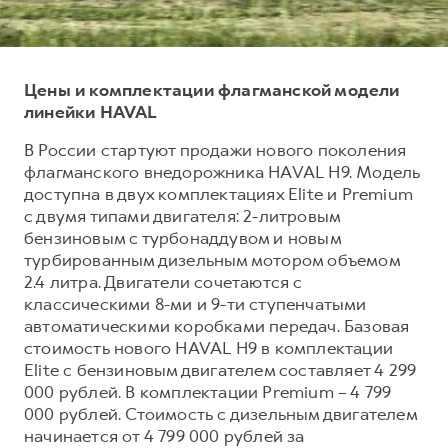
Тест-драйв
СЕРВИСНОЕ ОБСЛУЖИВАНИЕ
О дилере
Трейд-ин
Нулевое ТО
Контакты
Цены и комплектации флагманской модели
H7
H9
Программа «Помощь на дороге»
Наша команда
от 3 799 000 ₽
от 4 799 000 ₽
линейки HAVAL
КРЕДИТ И СТРАХОВАНИЕ
Регламенты технического обслуживания
В России стартуют продажи нового поколения
Кредитный калькулятор
Электронный ПТС
флагманского внедорожника HAVAL H9. Модель
Страхование
доступна в двух комплектациях Elite и Premium
с двумя типами двигателя: 2-литровым
Кредит
ПОДДЕРЖКА
бензиновым с турбонаддувом и новым
GWM Безопасность
турбированным дизельным мотором объемом
2.4 литра. Двигатели сочетаются с
КОРПОРАТИВНЫМ КЛИЕНТАМ
Гарантия HAVAL
классическими 8-ми и 9-ти ступенчатыми
Для малого бизнеса
Мобильное приложение GWM
автоматическими коробками передач. Базовая
стоимость нового HAVAL H9 в комплектации
Корпоративным клиентам
Программа «HAVAL Защита+»
Elite с бензиновым двигателем составляет 4 299
Крупным корпоративным клиентам
Руководства по эксплуатации
000 рублей. В комплектации Premium – 4 799
000 рублей. Стоимость с дизельным двигателем
Система управления автопарком
Подписки
начинается от 4 799 000 рублей за