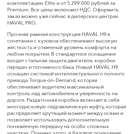
Сервис для корпоративных клиентов
комплектацию Elite и от 5 299 000 рублей за
Premium. Все цены включают НДС. Оформить
HAVAL Лизинг
АКСЕССУАРЫ HAVAL
заказ можно уже сейчас в дилерских центрах
Автомобильные аксессуары
HAVAL PRO.
АКСЕССУАРЫ HAVAL
Коллекция PRO
Прочная рамная конструкция HAVAL H9 в
Автомобильные аксессуары
Коллекция Базовая
сочетании с кузовом обеспечивают высокую
жесткость и отменный уровень комфорта на
Коллекция PRO
Коллекция Детская
любом покрытии. В стандартное оснащение
Коллекция Базовая
входит стальная защита двигателя, коробки
передач и топливного бака. Новый HAVAL H9
Коллекция Детская
оснащен системой интеллектуального полного
привода Torque-on-Demand, которая
обеспечивает водителю максимальный
контроль над автомобилем и уверенность на
дороге. Раздаточная коробка включает в себя
многодисковую гидравлическую муфту, которая
распределяет крутящий момент между осями и
позволяет использовать дополнительную
пониженную передачу на особо сложных
участках. Помимо этого, в базовое оснащение