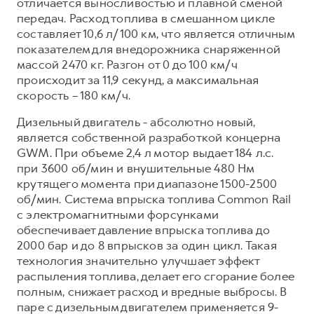
отличается выносливостью и плавной сменой
передач. Расход топлива в смешанном цикле
составляет 10,6 л/100 км, что является отличным
показателем для внедорожника снаряженной
массой 2470 кг. Разгон от 0 до 100 км/ч
происходит за 11,9 секунд, а максимальная
скорость – 180 км/ч.
Дизельный двигатель - абсолютно новый,
является собственной разработкой концерна
GWM. При объеме 2,4 л мотор выдает 184 л.с.
при 3600 об/мин и внушительные 480 Нм
крутящего момента при диапазоне 1500-2500
об/мин. Система впрыска топлива Common Rail
с электромагнитными форсунками
обеспечивает давление впрыска топлива до
2000 бар и до 8 впрысков за один цикл. Такая
технология значительно улучшает эффект
распыления топлива, делает его сгорание более
полным, снижает расход и вредные выбросы. В
паре с дизельным двигателем применяется 9-