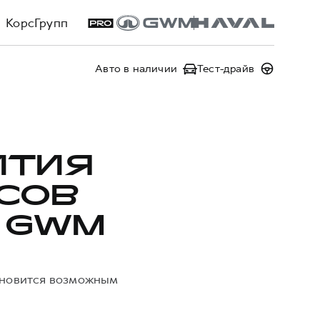
КорсГрупп
Авто в наличии
Тест-драйв
ИТИЯ
СОВ
 GWM
ановится возможным