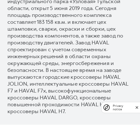
индустриального парка «Узловая» Тульской
области, открыт 5 июня 2019 года. Сегодня
площадь производственного комплекса
составляет 183 158 кв.м. и включает цех
штамповки, сварки, окраски и сборки, цех
производства компонентов, а также завод по
производству двигателей. Завод HAVAL
спроектирован с учетом современных
инженерных решений в области охраны
окружающей среды, энергосбережения и
безопасности. В настоящее время на заводе
выпускаются городские кроссоверы HAVAL
JOLION, интеллектуальные кроссоверы HAVAL
F7 и HAVAL F7x, высокофункциональные
кроссоверы HAVAL DARGO, кроссоверы
повышенной проходимости HAVAL H3 и новые
Privacy
notice
кроссоверы HAVAL H7.