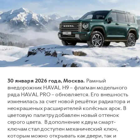
Тест-драйв
СЕРВИСНОЕ ОБСЛУЖИВАНИЕ
О дилере
Трейд-ин
Нулевое ТО
Контакты
H7
H9
Программа «Помощь на дороге»
Наша команда
от 3 799 000 ₽
от 4 799 000 ₽
КРЕДИТ И СТРАХОВАНИЕ
Регламенты технического обслуживания
Кредитный калькулятор
Электронный ПТС
Страхование
Кредит
ПОДДЕРЖКА
30 января 2026 года, Москва.
Рамный
GWM Безопасность
внедорожник HAVAL H9 – флагман модельного
КОРПОРАТИВНЫМ КЛИЕНТАМ
Гарантия HAVAL
ряда HAVAL PRO – обновляется. Его внешность
Для малого бизнеса
Мобильное приложение GWM
изменилась за счет новой решётки радиатора и
неокрашеных расширителей колёсных арок. В
Корпоративным клиентам
Программа «HAVAL Защита+»
цветовую палитру добавлен новый оттенок
Крупным корпоративным клиентам
Руководства по эксплуатации
серого цвета. В дополнение к двум смарт-
ключам стал доступен механический ключ,
Система управления автопарком
Подписки
которым можно открывать как двери, так и