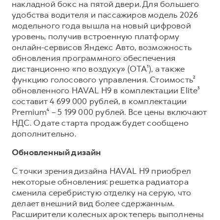
Сервис для корпоративных клиентов
накладной бокс на пятой двери. Для большего
удобства водителя и пассажиров модель 2026
HAVAL Лизинг
АКСЕССУАРЫ HAVAL
модельного года вышла на новый цифровой
Автомобильные аксессуары
уровень, получив встроенную платформу
онлайн-сервисов Яндекс Авто, возможность
АКСЕССУАРЫ HAVAL
Коллекция PRO
обновления программного обеспечения
Автомобильные аксессуары
Коллекция Базовая
дистанционно «по воздуху» (OTA¹), а также
функцию голосового управления. Стоимость²
Коллекция PRO
Коллекция Детская
обновленного HAVAL H9 в комплектации Elite³
Коллекция Базовая
составит 4 699 000 рублей, в комплектации
Premium⁴ – 5 199 000 рублей. Все цены включают
Коллекция Детская
НДС. О дате старта продаж будет сообщено
дополнительно.
Обновленный дизайн
С точки зрения дизайна HAVAL H9 приобрел
некоторые обновления: решетка радиатора
сменила серебристую отделку на серую, что
делает внешний вид более сдержанным.
Расширители колесных арок теперь выполнены