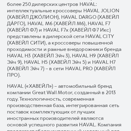
более 250 дилерских центров HAVAL:
интеллектуальные кроссоверы HAVAL JOLION
(ХАВЕЙЛ ДЖО́ЛИОН), HAVAL DARGO (ХАВЕЙЛ
ДА́РГО), HAVAL М6 (ХАВЕЙЛ M6), HAVAL F7
(ХАВЕЙЛ Ф7) и HAVAL F7x (ХАВЕЙЛ Ф7 Икс)
представлены в дилерской сети HAVAL CITY
(ХАВЕЙЛ СИТИ), а кроссоверы повышенной
проходимости и рамные внедорожники бренда
HAVAL H3 (ХАВЕЙЛ Эйч 3), HAVAL H9 (ХАВЕЙЛ
Эйч 9), HAVAL H5 (ХАВЕЙЛ Эйч 5) и HAVAL H7
(ХАВЕЙЛ Эйч 7) – в сети HAVAL PRO (ХАВЕЙЛ
ПРО).
HAVAL («ХАВЕЙЛ») – автомобильный бренд
компании Great Wall Motor, созданный в 2013
году. Технологичность, современная
производственная база, интегрированная сеть
поставок комплектующих от лучших
иностранных производителей являются
основой успешного развития HAVAL. Компания
предлагает сбалансированный модельный ряд