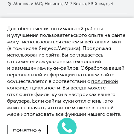
GWM Безопасность
Для малого бизнеса
Москва и МО, Ногинск, М-7 Волга, 59-й км, д. 4
Наша команда
Гарантия HAVAL
Корпоративным клиентам
Мобильное приложение GWM
Крупным корпоративным клиентам
О ПРОДУКТЕ
Программа «HAVAL Защита+»
Для обеспечения оптимальной работы
Система управления автопарком
КРЕДИТНЫЕ ПРОГРАММЫ
и улучшения пользовательского опыта на сайте
Руководства по эксплуатации
Сервис для корпоративных клиентов
могут использоваться системы веб-аналитики
ЦЕНЫ И ВЫГОДЫ
Подписки
(в том числе Яндекс.Метрика). Продолжая
HAVAL Лизинг
ЮРИДИЧЕСКАЯ ИНФОРМАЦИЯ
использование сайта, Вы соглашаетесь
Автомобильные аксессуары
Автомобильные аксессуары
Вся представленная на сайте информация, касающаяся
с применением указанных технологий
Коллекция PRO
автомобилей и сервисного обслуживания, носит
Коллекция PRO
и размещением куки-файлов. Обработка вашей
информационный характер и не является публичной офертой.
****На некоторых автомобилях HAVAL может отсутствовать
персональной информации на нашем сайте
Коллекция Базовая
Показать все
Коллекция Базовая
Все цены, указанные на данном сайте, носят информационный
система / устройство вызова экстренных оперативных служб
осуществляется в соответствии с
политикой
характер и являются максимально рекомендуемыми
Коллекция Детская
(блок ЭРА-ГЛОНАСС).
Коллекция Детская
розничными ценами по расчетам дистрибьютора (ООО «Грейт
конфиденциальности
. Вы всегда можете
Волл Мотор Рус»). Для получения подробной информации
© 2026 ООО «Грейт Волл Мотор Рус»
отключить файлы куки в настройках вашего
просьба обращаться к ближайшему официальному дилеру ООО
браузера. Если файлы куки отключены, это
© 2026 ООО «Корс Новомосковск»
«Грейт Волл Мотор Рус» либо по телефону Горячей линии 8 (800)
может означать, что вы не можете в полной
Политика конфиденциальности
511-59-86, либо на сайте. Опубликованная на данном сайте
мере использовать все функции нашего сайта.
информация может быть изменена в любое время без
Юридическая информация
предварительного уведомления.
Сделано в ПЕРКС
ПОНЯТНО