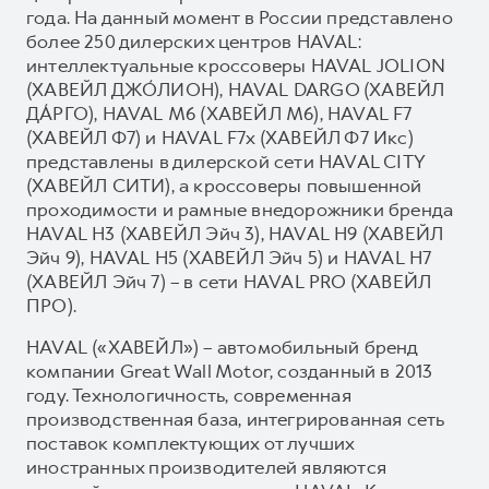
года. На данный момент в России представлено
более 250 дилерских центров HAVAL:
интеллектуальные кроссоверы HAVAL JOLION
(ХАВЕЙЛ ДЖО́ЛИОН), HAVAL DARGO (ХАВЕЙЛ
ДА́РГО), HAVAL М6 (ХАВЕЙЛ M6), HAVAL F7
(ХАВЕЙЛ Ф7) и HAVAL F7x (ХАВЕЙЛ Ф7 Икс)
представлены в дилерской сети HAVAL CITY
(ХАВЕЙЛ СИТИ), а кроссоверы повышенной
проходимости и рамные внедорожники бренда
HAVAL H3 (ХАВЕЙЛ Эйч 3), HAVAL H9 (ХАВЕЙЛ
Эйч 9), HAVAL H5 (ХАВЕЙЛ Эйч 5) и HAVAL H7
(ХАВЕЙЛ Эйч 7) – в сети HAVAL PRO (ХАВЕЙЛ
ПРО).
HAVAL («ХАВЕЙЛ») – автомобильный бренд
компании Great Wall Motor, созданный в 2013
году. Технологичность, современная
производственная база, интегрированная сеть
поставок комплектующих от лучших
иностранных производителей являются