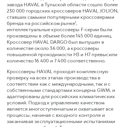
Сервис для корпоративных клиентов
завода HAVAL в Тульской области сошло более
HAVAL Лизинг
АКСЕССУАРЫ HAVAL
230 000 городских кроссоверов HAVAL JOLION,
ставших самыми популярными кроссоверами
Автомобильные аксессуары
бренда на российском рынке¹,
АКСЕССУАРЫ HAVAL
Коллекция PRO
интеллектуальные кроссоверы F-серии были
произведены в объеме более 145 000 единиц.
Автомобильные аксессуары
Коллекция Базовая
Кроссовер HAVAL DARGO был выпущен в
Коллекция PRO
Коллекция Детская
количестве около 36 000, а кроссоверы
повышенной проходимости H3 и H7 превысили
Коллекция Базовая
количество 16 400 и 7 400 соответственно.
Коллекция Детская
Кроссоверы HAVAL проходят комплексную
проверку на всех этапах производства в
соответствии как с международными, так и с
собственными стандартами концерна GWM, и
адаптированы для российских климатических
условий. Подход к управлению качеством
является многоступенчатым и охватывает все
процессы, начиная с входного контроля и
заканчивая эксплуатационными испытаниями