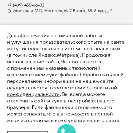
Контакты
+7 (499) 455-66-03
GWM Безопасность
Для малого бизнеса
Москва и МО, Ногинск, М-7 Волга, 59-й км, д. 4
Наша команда
Гарантия HAVAL
Корпоративным клиентам
Мобильное приложение GWM
Крупным корпоративным клиентам
О ПРОДУКТЕ
Программа «HAVAL Защита+»
Для обеспечения оптимальной работы
Система управления автопарком
КРЕДИТНЫЕ ПРОГРАММЫ
и улучшения пользовательского опыта на сайте
Руководства по эксплуатации
Сервис для корпоративных клиентов
могут использоваться системы веб-аналитики
ЦЕНЫ И ВЫГОДЫ
Подписки
(в том числе Яндекс.Метрика). Продолжая
HAVAL Лизинг
ЮРИДИЧЕСКАЯ ИНФОРМАЦИЯ
использование сайта, Вы соглашаетесь
Автомобильные аксессуары
Автомобильные аксессуары
Вся представленная на сайте информация, касающаяся
с применением указанных технологий
Коллекция PRO
автомобилей и сервисного обслуживания, носит
Коллекция PRO
и размещением куки-файлов. Обработка вашей
информационный характер и не является публичной офертой.
****На некоторых автомобилях HAVAL может отсутствовать
персональной информации на нашем сайте
Коллекция Базовая
Показать все
Коллекция Базовая
Все цены, указанные на данном сайте, носят информационный
система / устройство вызова экстренных оперативных служб
осуществляется в соответствии с
политикой
характер и являются максимально рекомендуемыми
Коллекция Детская
(блок ЭРА-ГЛОНАСС).
Коллекция Детская
розничными ценами по расчетам дистрибьютора (ООО «Грейт
конфиденциальности
. Вы всегда можете
Волл Мотор Рус»). Для получения подробной информации
© 2026 ООО «Грейт Волл Мотор Рус»
отключить файлы куки в настройках вашего
просьба обращаться к ближайшему официальному дилеру ООО
браузера. Если файлы куки отключены, это
© 2026 ООО «Корс Новомосковск»
«Грейт Волл Мотор Рус» либо по телефону Горячей линии 8 (800)
может означать, что вы не можете в полной
Политика конфиденциальности
511-59-86, либо на сайте. Опубликованная на данном сайте
мере использовать все функции нашего сайта.
информация может быть изменена в любое время без
Юридическая информация
предварительного уведомления.