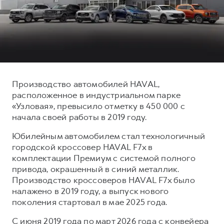
Тест-драйв
СЕРВИСНОЕ ОБСЛУЖИВАНИЕ
О дилере
Трейд-ин
Нулевое ТО
Контакты
H7
H9
Программа «Помощь на дороге»
Наша команда
от 3 799 000 ₽
от 4 799 000 ₽
КРЕДИТ И СТРАХОВАНИЕ
Регламенты технического обслуживания
Кредитный калькулятор
Электронный ПТС
Производство автомобилей HAVAL,
расположенное в индустриальном парке
Страхование
«Узловая», превысило отметку в 450 000 с
Кредит
ПОДДЕРЖКА
начала своей работы в 2019 году.
GWM Безопасность
Юбилейным автомобилем стал технологичный
КОРПОРАТИВНЫМ КЛИЕНТАМ
Гарантия HAVAL
городской кроссовер HAVAL F7x в
комплектации Премиум с системой полного
Для малого бизнеса
Мобильное приложение GWM
привода, окрашенный в синий металлик.
Корпоративным клиентам
Программа «HAVAL Защита+»
Производство кроссоверов HAVAL F7x было
налажено в 2019 году, а выпуск нового
Крупным корпоративным клиентам
Руководства по эксплуатации
поколения стартовал в мае 2025 года.
Система управления автопарком
Подписки
С июня 2019 года по март 2026 года с конвейера