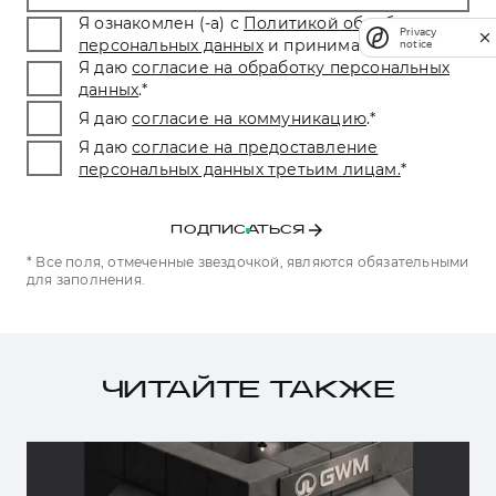
Я ознакомлен (-а) с
Политикой обработки
Privacy
персональных данных
и принимаю условия.
*
notice
Я даю
согласие на обработку персональных
данных
.
*
Я даю
согласие на коммуникацию
.
*
Я даю
согласие на предоставление
персональных данных третьим лицам.
*
ПОДПИСАТЬСЯ
* Все поля, отмеченные звездочкой, являются обязательными
для заполнения.
ЧИТАЙТЕ ТАКЖЕ