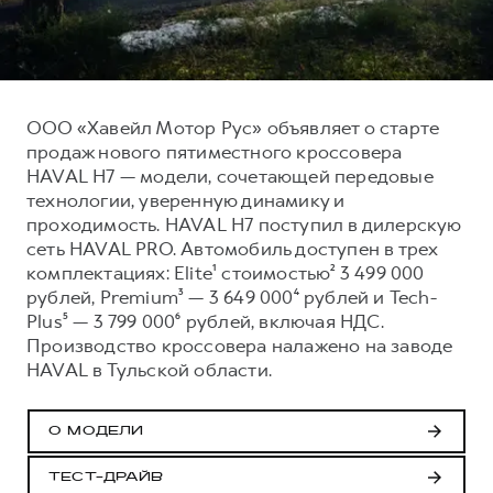
Тест-драйв
СЕРВИСНОЕ ОБСЛУЖИВАНИЕ
О дилере
Трейд-ин
Нулевое ТО
Контакты
H7
H9
Программа «Помощь на дороге»
Наша команда
от 3 799 000 ₽
от 4 799 000 ₽
ООО «Хавейл Мотор Рус» объявляет о старте
КРЕДИТ И СТРАХОВАНИЕ
Регламенты технического обслуживания
продаж нового пятиместного кроссовера
HAVAL H7 — модели, сочетающей передовые
Кредитный калькулятор
Электронный ПТС
технологии, уверенную динамику и
Страхование
проходимость. HAVAL H7 поступил в дилерскую
Кредит
сеть HAVAL PRO. Автомобиль доступен в трех
ПОДДЕРЖКА
комплектациях: Elite¹ стоимостью² 3 499 000
GWM Безопасность
рублей, Premium³ — 3 649 000⁴ рублей и Tech-
КОРПОРАТИВНЫМ КЛИЕНТАМ
Гарантия HAVAL
Plus⁵ — 3 799 000⁶ рублей, включая НДС.
Производство кроссовера налажено на заводе
Для малого бизнеса
Мобильное приложение GWM
HAVAL в Тульской области.
Корпоративным клиентам
Программа «HAVAL Защита+»
Крупным корпоративным клиентам
Руководства по эксплуатации
О МОДЕЛИ
Система управления автопарком GWM Fleet
Подписки
ТЕСТ-ДРАЙВ