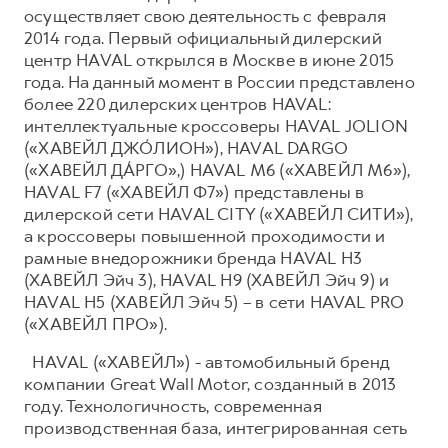
осуществляет свою деятельность с февраля
2014 года. Первый официальный дилерский
центр HAVAL открылся в Москве в июне 2015
года. На данный момент в России представлено
более 220 дилерских центров HAVAL:
интеллектуальные кроссоверы HAVAL JOLION
(«ХАВЕЙЛ ДЖО́ЛИОН»), HAVAL DARGO
(«ХАВЕЙЛ ДА́РГО»,) HAVAL М6 («ХАВЕЙЛ M6»),
HAVAL F7 («ХАВЕЙЛ Ф7») представлены в
дилерской сети HAVAL CITY («ХАВЕЙЛ СИТИ»),
а кроссоверы повышенной проходимости и
рамные внедорожники бренда HAVAL H3
(ХАВЕЙЛ Эйч 3), HAVAL H9 (ХАВЕЙЛ Эйч 9) и
HAVAL H5 (ХАВЕЙЛ Эйч 5) – в сети HAVAL PRO
(«ХАВЕЙЛ ПРО»).
HAVAL («ХАВЕЙЛ») - автомобильный бренд
компании Great Wall Motor, созданный в 2013
году. Технологичность, современная
производственная база, интегрированная сеть