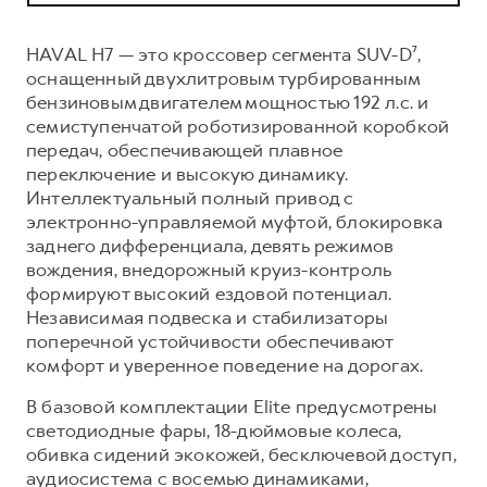
Сервис для корпоративных клиентов
HAVAL Лизинг
АКСЕССУАРЫ HAVAL
HAVAL H7 — это кроссовер сегмента SUV-D⁷,
Автомобильные аксессуары
оснащенный двухлитровым турбированным
бензиновым двигателем мощностью 192 л.с. и
АКСЕССУАРЫ HAVAL
Коллекция PRO
семиступенчатой роботизированной коробкой
Автомобильные аксессуары
Коллекция Базовая
передач, обеспечивающей плавное
переключение и высокую динамику.
Коллекция PRO
Коллекция Детская
Интеллектуальный полный привод с
Коллекция Базовая
электронно-управляемой муфтой, блокировка
заднего дифференциала, девять режимов
Коллекция Детская
вождения, внедорожный круиз-контроль
формируют высокий ездовой потенциал.
Независимая подвеска и стабилизаторы
поперечной устойчивости обеспечивают
комфорт и уверенное поведение на дорогах.
В базовой комплектации Elite предусмотрены
светодиодные фары, 18-дюймовые колеса,
обивка сидений экокожей, бесключевой доступ,
аудиосистема с восемью динамиками,