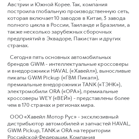
Австрии и Южной Корее. Так, компания
построила глобальную производственную сеть,
которая включает 10 заводов в Китае, 3 завода
полного цикла в России, Таиланде и Бразилии, а
также несколько зарубежных сборочных
предприятий в Эквадоре, Пакистан и других
странах.
Сегодня пять основных автомобильных
брендов GWM - интеллектуальные кроссоверы
и внедорожники HAVAL («Хавейл»), выносливые
пикапы GWM Pickup («ГВМ Пикап»),
премиальные внедорожники TANK («ТЭНК»),
электромобили ORA («ОРА»), премиальные
кроссоверы WEY («ВЕЙ») - представлены более
чем в 170 странах и регионах мира.
ООО «Хавейл Мотор Рус» - эксклюзивный
дистрибьютор автомобилей и запчастей HAVAL,
GWM Pickup, TANK и ORA на территории
Российской Федерации. Компания