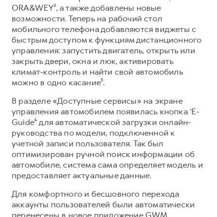
Сервис для корпоративных клиентов
ORA&WEY², а также добавлены новые
HAVAL Лизинг
АКСЕССУАРЫ HAVAL
возможности. Теперь на рабочий стол
мобильного телефона добавляются виджеты с
Автомобильные аксессуары
быстрым доступом к функциям дистанционного
АКСЕССУАРЫ HAVAL
Коллекция PRO
управления: запустить двигатель, открыть или
закрыть двери, окна и люк, активировать
Автомобильные аксессуары
Коллекция Базовая
климат-контроль и найти свой автомобиль
Коллекция PRO
Коллекция Детская
можно в одно касание³.
Коллекция Базовая
В разделе «Доступные сервисы» на экране
Коллекция Детская
управления автомобилем появилась кнопка ‘E-
Guide⁴ для автоматической загрузки онлайн-
руководства по модели, подключенной к
учетной записи пользователя. Так был
оптимизирован ручной поиск информации об
автомобиле, система сама определяет модель и
предоставляет актуальные данные.
Для комфортного и бесшовного перехода
аккаунты пользователей были автоматически
перенесены в новое приложение GWM.