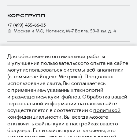
Кредитный калькулятор
О GWM
Регламенты технического обслуживания
Страхование
О дилере
КОРСГРУПП
Электронный ПТС
Кредит
Контакты
+7 (499) 455-66-03
GWM Безопасность
Для малого бизнеса
Москва и МО, Ногинск, М-7 Волга, 59-й км, д. 4
Наша команда
Гарантия HAVAL
Корпоративным клиентам
Мобильное приложение GWM
Крупным корпоративным клиентам
О ПРОДУКТЕ
Программа «HAVAL Защита+»
Для обеспечения оптимальной работы
Система управления автопарком
КРЕДИТНЫЕ ПРОГРАММЫ
и улучшения пользовательского опыта на сайте
Руководства по эксплуатации
Сервис для корпоративных клиентов
могут использоваться системы веб-аналитики
ЦЕНЫ И ВЫГОДЫ
Подписки
(в том числе Яндекс.Метрика). Продолжая
HAVAL Лизинг
ЮРИДИЧЕСКАЯ ИНФОРМАЦИЯ
использование сайта, Вы соглашаетесь
Автомобильные аксессуары
Автомобильные аксессуары
Вся представленная на сайте информация, касающаяся
с применением указанных технологий
Коллекция PRO
автомобилей и сервисного обслуживания, носит
Коллекция PRO
и размещением куки-файлов. Обработка вашей
информационный характер и не является публичной офертой.
****На некоторых автомобилях HAVAL может отсутствовать
персональной информации на нашем сайте
Коллекция Базовая
Показать все
Коллекция Базовая
Все цены, указанные на данном сайте, носят информационный
система / устройство вызова экстренных оперативных служб
осуществляется в соответствии с
политикой
характер и являются максимально рекомендуемыми
Коллекция Детская
(блок ЭРА-ГЛОНАСС).
Коллекция Детская
розничными ценами по расчетам дистрибьютора (ООО «Грейт
конфиденциальности
. Вы всегда можете
Волл Мотор Рус»). Для получения подробной информации
© 2026 ООО «Грейт Волл Мотор Рус»
отключить файлы куки в настройках вашего
просьба обращаться к ближайшему официальному дилеру ООО
браузера. Если файлы куки отключены, это
© 2026 ООО «Корс Новомосковск»
«Грейт Волл Мотор Рус» либо по телефону Горячей линии 8 (800)