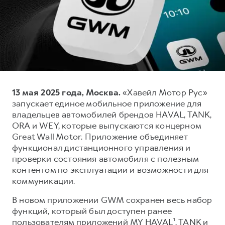
Тест-драйв
СЕРВИСНОЕ ОБСЛУЖИВАНИЕ
О дилере
Трейд-ин
Нулевое ТО
Контакты
H7
H9
Программа «Помощь на дороге»
Наша команда
от 3 799 000 ₽
от 4 799 000 ₽
КРЕДИТ И СТРАХОВАНИЕ
Регламенты технического обслуживания
Кредитный калькулятор
Электронный ПТС
13 мая 2025 года, Москва.
«Хавейл Мотор Рус»
Страхование
запускает единое мобильное приложение для
Кредит
ПОДДЕРЖКА
владельцев автомобилей брендов HAVAL, TANK,
ORA и WEY, которые выпускаются концерном
GWM Безопасность
Great Wall Motor. Приложение объединяет
КОРПОРАТИВНЫМ КЛИЕНТАМ
Гарантия HAVAL
функционал дистанционного управления и
проверки состояния автомобиля с полезным
Для малого бизнеса
Мобильное приложение GWM
контентом по эксплуатации и возможности для
Корпоративным клиентам
Программа «HAVAL Защита+»
коммуникации.
Крупным корпоративным клиентам
Руководства по эксплуатации
В новом приложении GWM сохранен весь набор
Система управления автопарком
Подписки
функций, который был доступен ранее
пользователям приложений MY HAVAL¹, TANK и