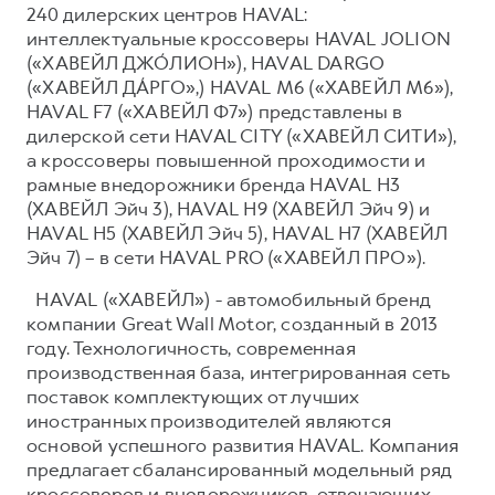
240 дилерских центров HAVAL:
интеллектуальные кроссоверы HAVAL JOLION
(«ХАВЕЙЛ ДЖО́ЛИОН»), HAVAL DARGO
(«ХАВЕЙЛ ДА́РГО»,) HAVAL М6 («ХАВЕЙЛ M6»),
HAVAL F7 («ХАВЕЙЛ Ф7») представлены в
дилерской сети HAVAL CITY («ХАВЕЙЛ СИТИ»),
а кроссоверы повышенной проходимости и
рамные внедорожники бренда HAVAL H3
(ХАВЕЙЛ Эйч 3), HAVAL H9 (ХАВЕЙЛ Эйч 9) и
HAVAL H5 (ХАВЕЙЛ Эйч 5), HAVAL H7 (ХАВЕЙЛ
Эйч 7) – в сети HAVAL PRO («ХАВЕЙЛ ПРО»).
HAVAL («ХАВЕЙЛ») - автомобильный бренд
компании Great Wall Motor, созданный в 2013
году. Технологичность, современная
производственная база, интегрированная сеть
поставок комплектующих от лучших
иностранных производителей являются
основой успешного развития HAVAL. Компания
предлагает сбалансированный модельный ряд
кроссоверов и внедорожников, отвечающих