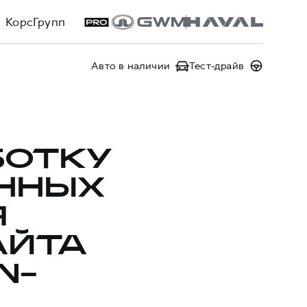
КорсГрупп
Авто в наличии
Тест-драйв
БОТКУ
ННЫХ
Я
АЙТА
N-