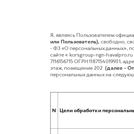
Я, являясь Пользователем официал
или Пользователь),
свободно, сво
- ФЗ «О персональных данных», п
сайте « korsgroup-ngn-havalpro
7116156715 ОГРН 1187154019931, адре
этаж, помещение 202
(далее - О
персональных данных на следующ
N
Цели обработки персональн