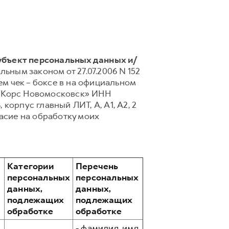
убъект персональных данных и/
льным законом от 27.07.2006 N 152
м чек – боксе в на официальном
 «Корс Новомосковск» ИНН
, корпус главный ЛИТ, А, А1, А2, 2
асие на обработку моих
Категории
Перечень
персональных
персональных
данных,
данных,
подлежащих
подлежащих
обработке
обработке
- фамилия, имя,