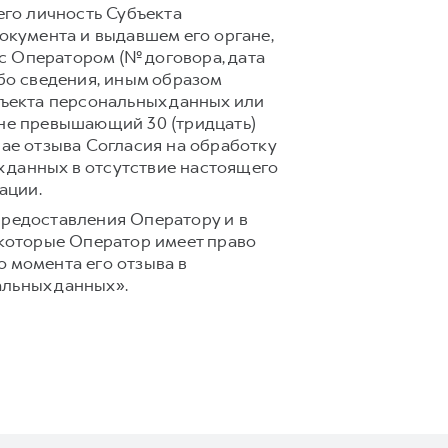
го личность Субъекта
документа и выдавшем его органе,
с Оператором (№ договора, дата
ибо сведения, иным образом
ъекта персональных данных или
 не превышающий 30 (тридцать)
чае отзыва Согласия на обработку
 данных в отсутствие настоящего
ации.
предоставления Оператору и в
 которые Оператор имеет право
 момента его отзыва в
альных данных».