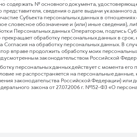
но содержать № основного документа, удостоверяюще
 представителя, сведения о дате выдачи указанного 
частие Субъекта персональных данных в отношениях 
ое словесное обозначение и (или) иные сведения), л
отки Персональных данных Оператором, подпись Суб
р прекращает обработку персональных данных в срок,
а Согласия на обработку персональных данных. В слу
тор вправе продолжить обработку моих персональных
редусмотренным законодательством Российской Федер
ботку персональных данных действует с момента его 
условие не распространяется на персональные данные,
нения законодательства Российской Федерации) или до
едерального закона от 27.07.2006 г. №152-ФЗ «О персон