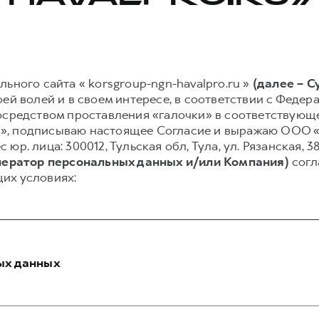
ьного сайта « korsgroup-ngn-havalpro.ru »
(далее – С
ей волей и в своем интересе, в соответствии с Федера
осредством проставления «галочки» в соответствующе
.ru », подписываю настоящее Согласие и выражаю ООО
с юр. лица: 300012, Тульская обл, Тула, ул. Рязанская, 38
ператор персональных данных и/или Компания)
согл
их условиях:
ых данных